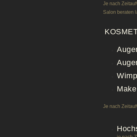
Je nach Zeitauf
Salon beraten l
KOSMET
Auge
Auge
Wimp
Make
Je nach Zeita
Hochs
je nach 