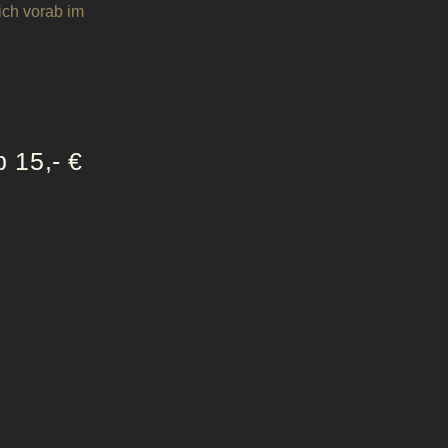
ich vorab im
b 15,- €