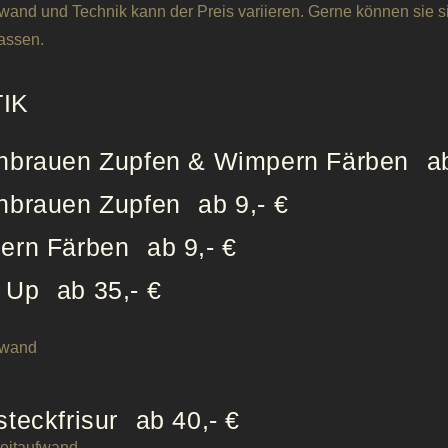
wand und Technik kann der Preis variieren. Gerne können sie s
assen.
IK
nbrauen Zupfen & Wimpern Färben
a
nbrauen Zupfen
ab 9,- €
ern Färben
ab 9,- €
 Up
ab 35,- €
ufwand
teckfrisur
ab 40,- €
Zeitaufwand