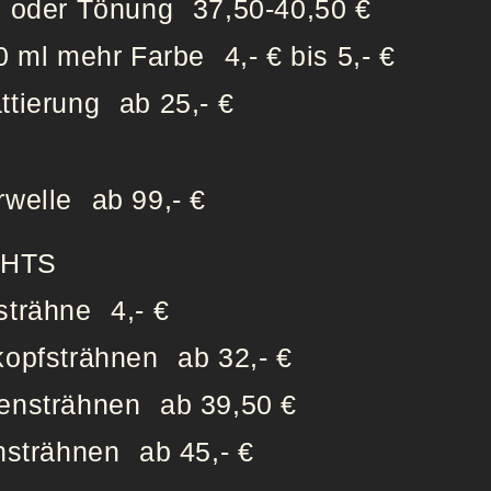
e oder Tönung
37,50-40,50 €
0 ml mehr Farbe
4,- € bis 5,- €
ttierung
ab 25,- €
rwelle
ab 99,- €
GHTS
strähne
4,- €
kopfsträhnen
ab 32,- €
ensträhnen
ab 39,50 €
nsträhnen
ab 45,- €