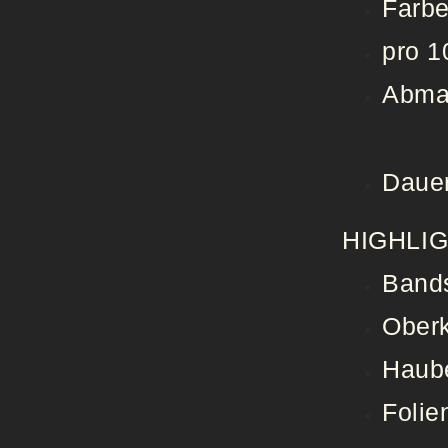
Farb
pro 1
Abma
Daue
HIGHLI
Band
Ober
Haub
Folie